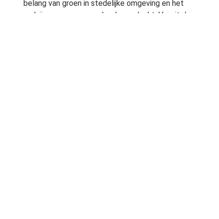
belang van groen in stedelijke omgeving en het
welzijn van mensen onder de aandacht. Vanuit de
vragen kon worden geconcludeerd dat deze
commissie zich wil gaan inzetten om het groen
hoog op de agenda te zetten. ( foto: De
Boomkwekerij)
Volledige informatie:
Lees hier meer informatie
Lees hier het persbericht
Ook interessant:
Beleid, Groenforum, tweede kamer
Bron:
Plant Publicity Holland
Vereniging van Hoveniers en Groenvoorzieners
Anthos