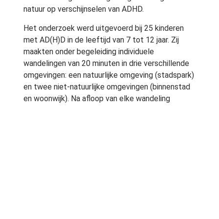
natuur op verschijnselen van ADHD.
Het onderzoek werd uitgevoerd bij 25 kinderen
met AD(H)D in de leeftijd van 7 tot 12 jaar. Zij
maakten onder begeleiding individuele
wandelingen van 20 minuten in drie verschillende
omgevingen: een natuurlijke omgeving (stadspark)
en twee niet-natuurlijke omgevingen (binnenstad
en woonwijk). Na afloop van elke wandeling
werden concentratietests uitgevoerd, waaronder
de zg. “Digit Span Backward”. Dit is een test
waarbij het kind een reeks cijfers achterstevoren
moet nazeggen. De score is het hoogste aantal
cijfers dat achterstevoren kan worden
gereproduceerd. De resultaten laten zien dat de
kinderen met ADHD zich na de wandeling door het
park beter konden concentreren (gemiddelde
score 4,41) dan na de wandeling door de
binnenstad (gemiddelde score 3,82) of door de