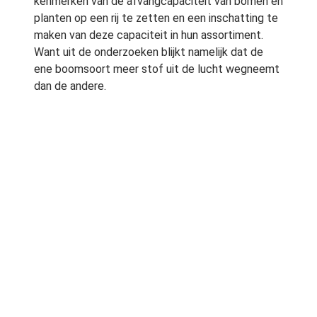
kenmerken van de afvangcapaciteit van bomen en
planten op een rij te zetten en een inschatting te
maken van deze capaciteit in hun assortiment.
Want uit de onderzoeken blijkt namelijk dat de
ene boomsoort meer stof uit de lucht wegneemt
dan de andere.
Juiste boom op juiste plek
In Nederland is een zeer groot assortiment
verkrijgbaar voor het inrichten van de groene
ruimte. Voor de aanleg van een goed
functionerende beplanting is de juiste
sortimentskeuze daarom essentieel. Daarbij moet
het principe âde juiste boom op de juiste plekâ
centraal staan.
Meer informatie over dit onderwerp vindt u op de
site van
Boomkwekerij Huverba Â»
Bron: