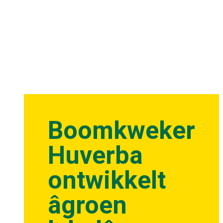
Boomkweker
Huverba
ontwikkelt
âgroen