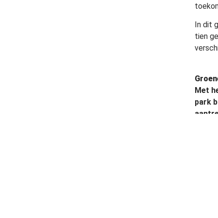
toekom
In dit
tien g
versch
Groen
Met he
park b
aantre
eind 2
Bron:
Gemee