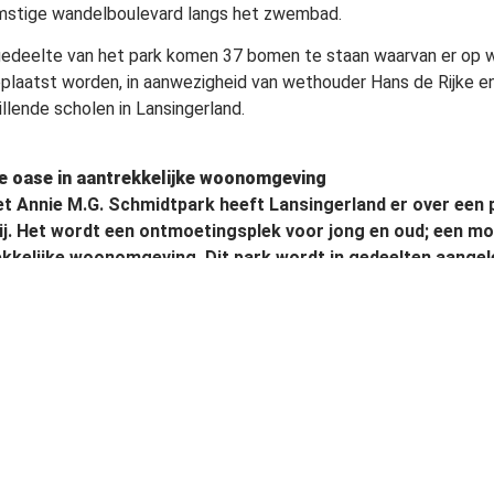
stige wandelboulevard langs het zwembad.
 gedeelte van het park komen 37 bomen te staan waarvan er o
eplaatst worden, in aanwezigheid van wethouder Hans de Rijke 
illende scholen in Lansingerland.
e oase in aantrekkelijke woonomgeving
t Annie M.G. Schmidtpark heeft Lansingerland er over een 
ij. Het wordt een ontmoetingsplek voor jong en oud; een mo
kkelijke woonomgeving. Dit park wordt in gedeelten aangel
012 klaar zijn.
nte Lansingerland