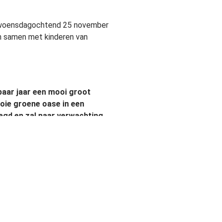
p woensdagochtend 25 november
en samen met kinderen van
paar jaar een mooi groot
oie groene oase in een
egd en zal naar verwachting