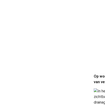
Op wo
van ve
In h
zichtb
draina