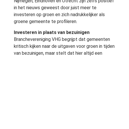
Nijmegen, Eindhoven en Utrecht zijn zelfs positief
in het nieuws geweest door juist meer te
investeren op groen en zich nadrukkelijker als
groene gemeente te profileren.
Investeren in plaats van bezuinigen
Branchevereniging VHG begrijpt dat gemeenten
kritisch kijken naar de uitgaven voor groen in tijden
van bezuinigen, maar stelt dat hier altijd een
goede visie aan ten grondslag moet liggen.
Zie groen als een renderende maatschappelijke
investering en niet als louter een kostenpost. Dus
vernietig je groene kapitaal niet, aldus VHG.
Onderzoek
Het Centrum voor Onderzoek van de
Economie van de Lagere Overheden (COELO)
enquÃªteerde in november 2010 246 van de