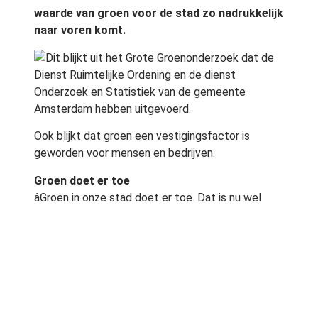
waarde van groen voor de stad zo nadrukkelijk
naar voren komt.
Dit blijkt uit het Grote Groenonderzoek dat de
Dienst Ruimtelijke Ordening en de dienst
Onderzoek en Statistiek van de gemeente
Amsterdam hebben uitgevoerd.
Ook blijkt dat groen een vestigingsfactor is
geworden voor mensen en bedrijven.
Groen doet er toe
âGroen in onze stad doet er toe. Dat is nu wel
overtuigend duidelijk geworden. Waar mensen
eerder buiten de stad op zoek gingen naar groen,
zijn de parken nu onderdeel geworden van het
stedelijke levenâ, aldus wethouder Marijke Vos
(Openbare Ruimte en Groen).