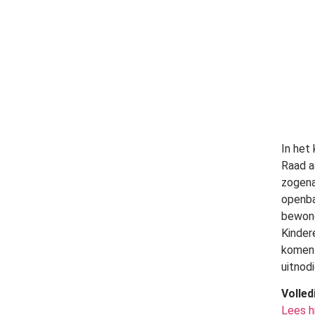
In het
Raad a
zogena
openba
bewone
Kinder
komen 
uitnodi
Volled
Lees h