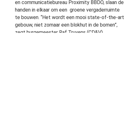
en communicatiebureau Proximity BBDO, slaan de
handen in elkaar om een groene vergaderruimte
te bouwen. “Het wordt een mooi state-of-the-art
gebouw, niet zomaar een blokhut in de bomen”,
zegt burgemeester Raf Truyens (CD&V).
“Bedoeling is om een mooie en aantrekkelijke
vergaderruimte te bouwen met duurzame
materialen.”
De Treehouse is eind september klaar.
Bron:
Nieuwsblad