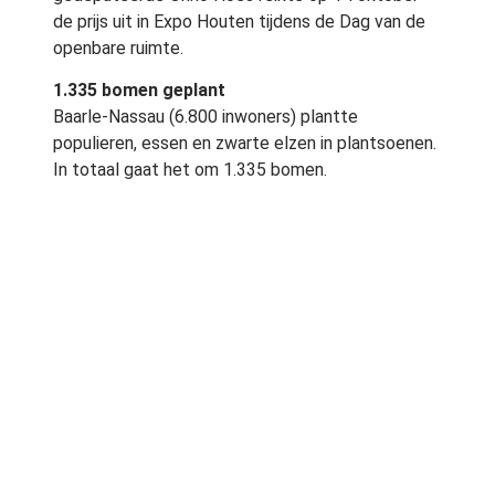
de prijs uit in Expo Houten tijdens de Dag van de
openbare ruimte.
1.335 bomen geplant
Baarle-Nassau (6.800 inwoners) plantte
populieren, essen en zwarte elzen in plantsoenen.
In totaal gaat het om 1.335 bomen.
Den Helder (60.000 inwoners) zette zomereiken,
zwarte elzen, beuken en grove dennen in het
buitengebied en verrijkte de plantsoenen met
esdoorns, wilde lijsterbessen en essen. Totaal
plantte Den Helder 566 bomen. Zij leggen tijdens
hun leven zes kilo CO2 per inwoner vast.
Vlagtwedde plantte 32 zomereiken in het
buitengebied. Per inwoner leggen deze bomen
vier kilo CO2 vast tijdens hun leven.
Eik neemt meer broeikasgas op
De berekening van de hoeveelheid CO2 die bomen