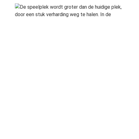
De speelplek wordt groter dan de huidige plek,
door een stuk verharding weg te halen. In de
binnenruimte van het groen komt een
combinatiespeeltoestel van hout te staan. Het
speelterrein wordt geheel afgeplant met een
beukenhaag van 75 cm hoog. Een brede
verhoogde band langs het trottoir markeert het
groen dat voor de beukenhaag wordt geplant. Alle
bestaande bomen op twee na worden vervangen.
Deze bomen zijn namelijk in erg slechte conditie
en worden vervangen door witbloeiende kersen
van een ander type.
Bron:
Gemeente Veldhoven