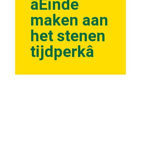
âEinde
maken aan
het stenen
tijdperkâ