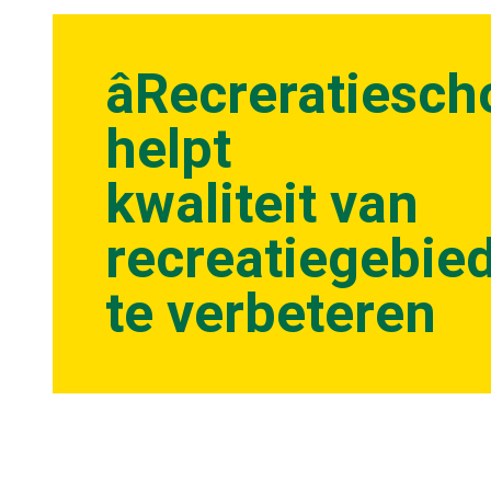
âRecreratiesch
helpt
kwaliteit van
recreatiegebie
te verbeteren