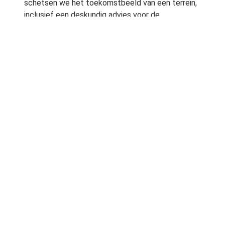
schetsen we het toekomstbeeld van een terrein,
inclusief een deskundig advies voor de
gebiedsinrichting. Ons doel is dat bezoekers
optimaal kunnen genieten van een gebied, dat ze
het (meer) gaan waarderen en nog regelmatig
terugkomen.”
Meer informatie
Rapport ‘Recreatieschouw: groengebieden
schouwen op basis van recreatiemotieven’ »