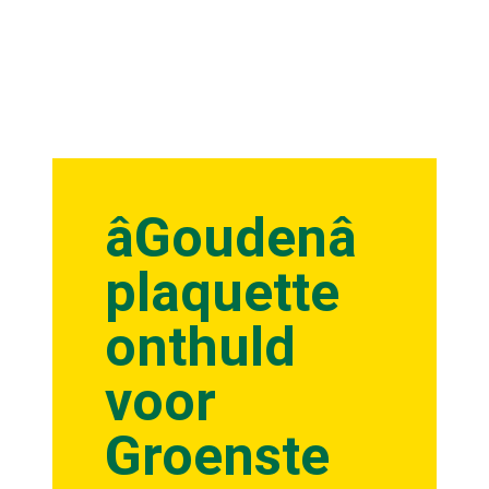
âGoudenâ
plaquette
onthuld
voor
Groenste