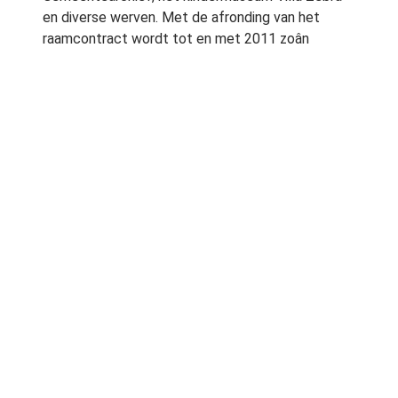
en diverse werven. Met de afronding van het
raamcontract wordt tot en met 2011 zoân
25.000m2 extra groen dak op gemeentelijk
vastgoed aangelegd. Daarmee maakt de
gemeente Rotterdam een flinke slag in het aantal
m2 groen dak in Rotterdam. âAls gemeente
nemen we onze verantwoordelijk en
verduurzamen we ook ons vastgoed. Met de
Samenwerkingsovereenkomst Duurzaam
Ontwikkelen âdat we eind oktober met de
vastgoedmarkt hebben ondertekend â kunnen we
ook vanuit de markt een groeiend aantal groene
daken met een fiks aantal vierkante meters
verwachten, zoals op het Maasstad Ziekenhuis
waar net 3.300m2 groen dak is aangelegdâ, aldus
Alexandra van Huffelen (wethouder
Duurzaamheid, Binnenstad en Buitenruimte). Naar
verwachting zal eind 2011 in totaal zoân