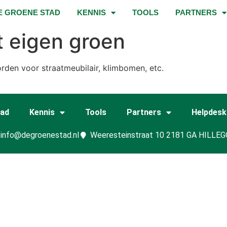
E GROENE STAD
KENNIS
TOOLS
PARTNERS
t eigen groen
rden voor straatmeubilair, klimbomen, etc.
tad
Kennis
Tools
Partners
Helpdesk
info@degroenestad.nl
Weeresteinstraat 10 2181 GA HILLE