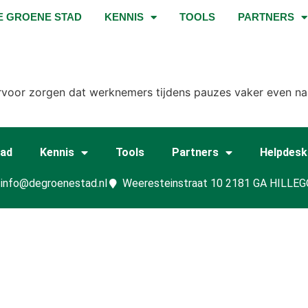
E GROENE STAD
KENNIS
TOOLS
PARTNERS
ervoor zorgen dat werknemers tijdens pauzes vaker even na
tad
Kennis
Tools
Partners
Helpdesk
info@degroenestad.nl
Weeresteinstraat 10 2181 GA HILLE