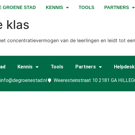
E GROENE STAD
KENNIS
TOOLS
PARTNERS
 klas
et concentratievermogen van de leerlingen en leidt tot ee
tad
Kennis
Tools
Partners
Helpdesk
info@degroenestad.nl
Weeresteinstraat 10 2181 GA HILLE