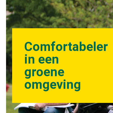
Comfortabeler
in een
groene
omgeving