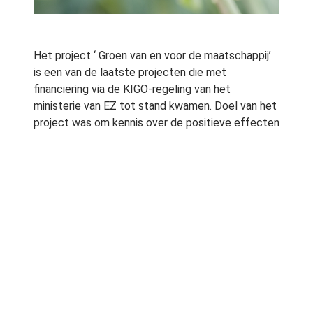
Het project ‘ Groen van en voor de maatschappij’
is een van de laatste projecten die met
financiering via de KIGO-regeling van het
ministerie van EZ tot stand kwamen. Doel van het
project was om kennis over de positieve effecten
van groen uit de omgevingspsychologie te
integreren in het groene onderwijs.
Aanleiding van het project, was het uitgangspunt
dat mensen door drukke levens, technologische
ontwikkelingen en de digitalisering van de
samenleving steeds verder af staan van de
natuurlijke omgeving die ons land te bieden heeft.
Natuur en landschap zijn een steeds kleiner deel
gaan uitmaken van ons leven en de positieve
effecten van de natuurlijke omgeving worden
steeds minder ervaren. Groen draagt echter op