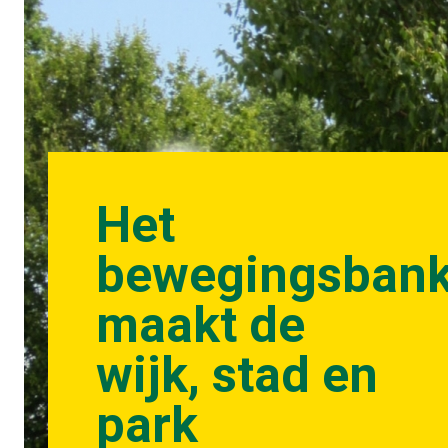
Het
bewegingsbank
maakt de
wijk, stad en
park