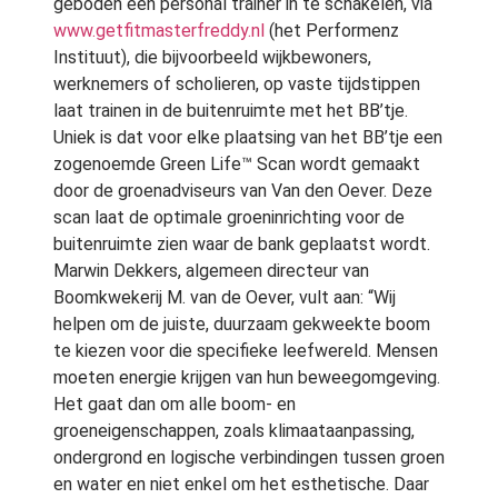
geboden een personal trainer in te schakelen, via
www.getfitmasterfreddy.nl
(het Performenz
Instituut), die bijvoorbeeld wijkbewoners,
werknemers of scholieren, op vaste tijdstippen
laat trainen in de buitenruimte met het BB’tje.
Uniek is dat voor elke plaatsing van het BB’tje een
zogenoemde Green Life™ Scan wordt gemaakt
door de groenadviseurs van Van den Oever. Deze
scan laat de optimale groeninrichting voor de
buitenruimte zien waar de bank geplaatst wordt.
Marwin Dekkers, algemeen directeur van
Boomkwekerij M. van de Oever, vult aan: “Wij
helpen om de juiste, duurzaam gekweekte boom
te kiezen voor die specifieke leefwereld. Mensen
moeten energie krijgen van hun beweegomgeving.
Het gaat dan om alle boom- en
groeneigenschappen, zoals klimaataanpassing,
ondergrond en logische verbindingen tussen groen
en water en niet enkel om het esthetische. Daar