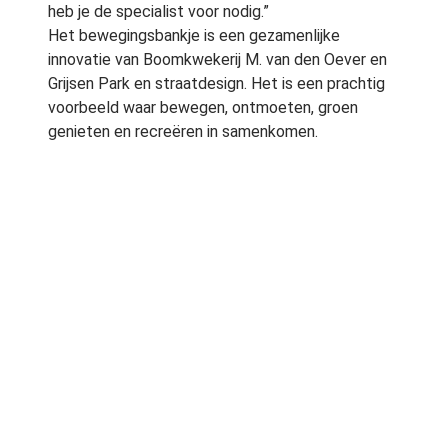
heb je de specialist voor nodig.”
Het bewegingsbankje is een gezamenlijke
innovatie van Boomkwekerij M. van den Oever en
Grijsen Park en straatdesign. Het is een prachtig
voorbeeld waar bewegen, ontmoeten, groen
genieten en recreëren in samenkomen.
info@degroenestad.nl
Weeresteinstraat 10 2181 GA HILLEGOM